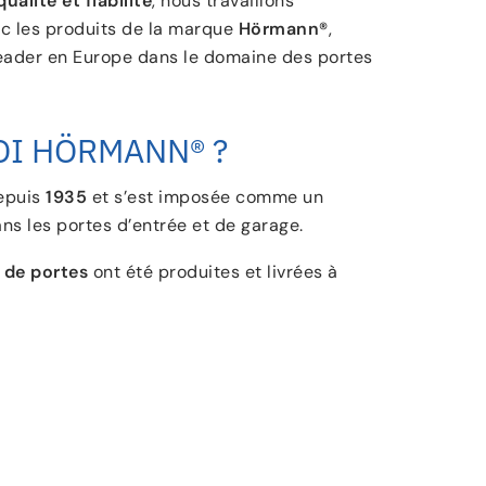
qualité et fiabilité
, nous travaillons
c les produits de la marque
Hörmann®
,
ader en Europe dans le domaine des portes
I HÖRMANN® ?
epuis
1935
et s’est imposée comme un
ns les portes d’entrée et de garage.
s de portes
ont été produites et livrées à