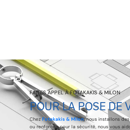
FAITES APPEL À FOTAKAKIS & MILON
POUR LA POSE DE 
Chez
Fotakakis & Milon
, nous installons de
ou renforcée pour la sécurité, nous vous aid