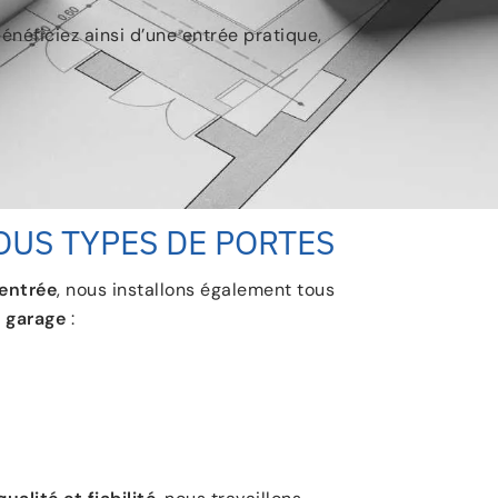
énéficiez ainsi d’une entrée pratique,
OUS TYPES DE PORTES
’entrée
, nous installons également tous
e garage
: