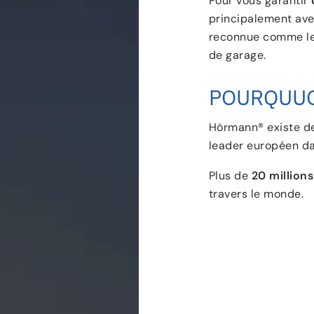
Pour vous garantir
principalement ave
reconnue comme le
de garage.
POURQUUO
Hörmann® existe d
leader européen da
Plus de
20 million
travers le monde.