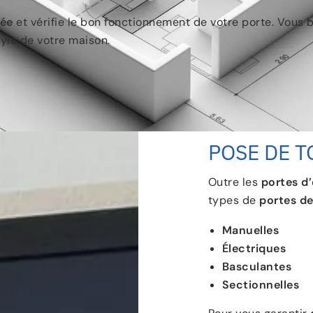
née
et vérifie le bon fonctionnement de votre porte. Vous b
tyle de votre maison.
POSE DE T
Outre les
portes d
types de
portes d
Manuelles
Électriques
Basculantes
Sectionnelles