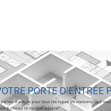
VOTRE PORTE D'ENTRÉE P
s portes d’entrée pour tous les types de maisons. Que vo
ons à choisir le modèle adapté.