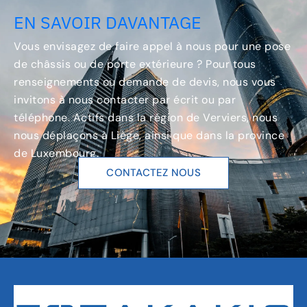
EN SAVOIR DAVANTAGE
Vous envisagez de faire appel à nous pour une pose
de châssis ou de porte extérieure ? Pour tous
renseignements ou demande de devis, nous vous
invitons à nous contacter par écrit ou par
téléphone. Actifs dans la région de Verviers, nous
nous déplaçons à Liège, ainsi que dans la province
de Luxembourg.
CONTACTEZ NOUS