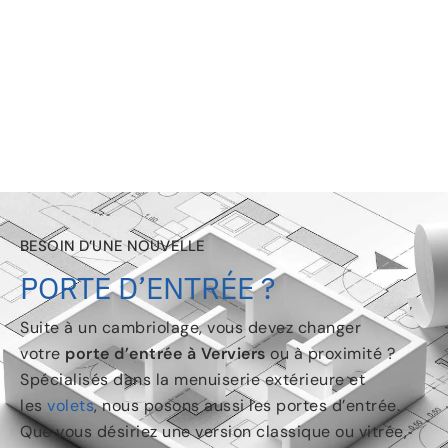
BESOIN D’UNE NOUVELLE
PORTE D’ENTRÉE ?
Suite à un cambriolage, vous devez changer
votre
porte d’entrée à Verviers
ou à proximité ?
Spécialisés dans la menuiserie extérieure et
les
volets
, nous posons aussi les portes d’entrée.
Que vous désiriez une version classique ou vitrée,