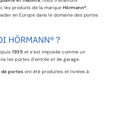
qualité et fiabilité
, nous travaillons
c les produits de la marque
Hörmann®
,
ader en Europe dans le domaine des portes
I HÖRMANN® ?
epuis
1935
et s’est imposée comme un
ns les portes d’entrée et de garage.
s de portes
ont été produites et livrées à