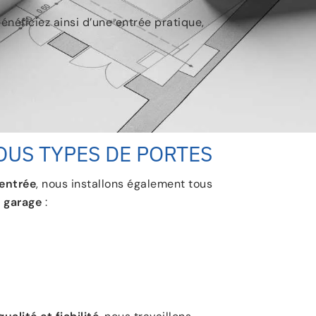
énéficiez ainsi d’une entrée pratique,
OUS TYPES DE PORTES
’entrée
, nous installons également tous
e garage
: