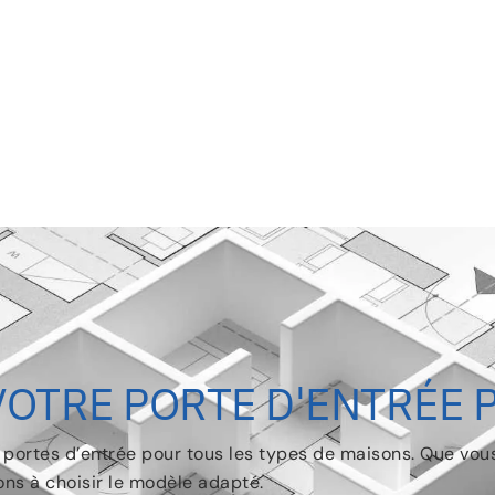
VOTRE PORTE D'ENTRÉE 
s portes d’entrée pour tous les types de maisons. Que vo
ons à choisir le modèle adapté.