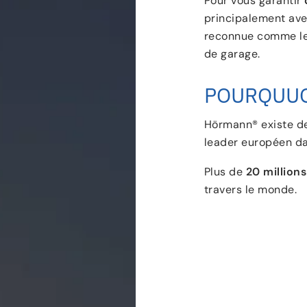
Pour vous garantir
principalement ave
reconnue comme le
de garage.
POURQUUO
Hörmann® existe d
leader européen da
Plus de
20 million
travers le monde.