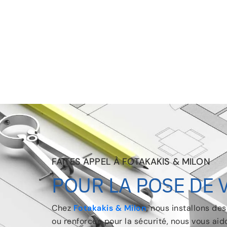
FAITES APPEL À FOTAKAKIS & MILON
POUR LA POSE DE 
Chez
Fotakakis & Milon
, nous installons de
ou renforcée pour la sécurité, nous vous aid