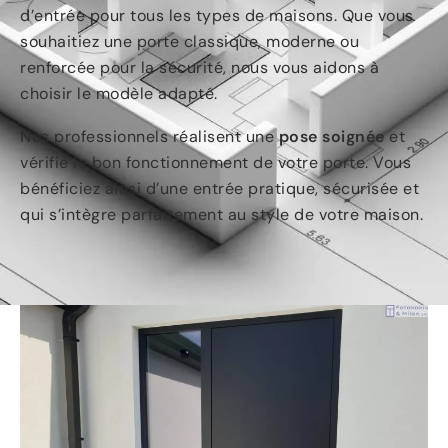
d’entrée pour tous les types de maisons. Que vous
souhaitiez une porte classique, moderne ou
renforcée pour la sécurité, nous vous aidons à
choisir le modèle adapté.
Nos professionnel
s réalisent une
pose soignée
et
vérifie le bon fonctionnement de votre porte. Vous
bénéficiez ainsi d’une entrée pratique, sécurisée et
qui s’intègre parfaitement au style de votre maison.