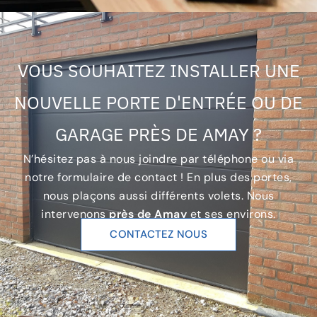
VOUS SOUHAITEZ INSTALLER UNE
NOUVELLE PORTE D'ENTRÉE OU DE
GARAGE PRÈS DE AMAY ?
N’hésitez pas à nous joindre par téléphone ou via
notre formulaire de contact ! En plus des portes,
nous plaçons aussi différents volets. Nous
intervenons
près de Amay
et ses environs.
CONTACTEZ NOUS