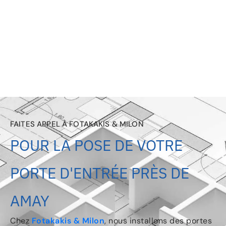
FAITES APPEL À FOTAKAKIS & MILON
POUR LA POSE DE VOTRE
PORTE D'ENTRÉE PRÈS DE
AMAY
Chez
Fotakakis & Milon
, nous installons des portes