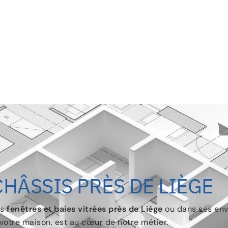
CHÂSSIS PRÈS DE LIÈGE
os
fenêtres
et
baies vitrées
près de Liège
ou dans ses env
e votre maison, est au cœur de notre métier.