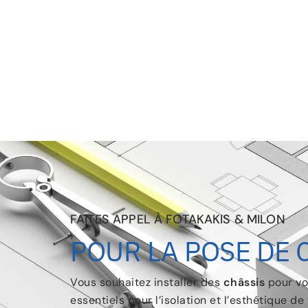
FAITES APPEL À FOTAKAKIS & MILON
POUR LA POSE DE 
Vous souhaitez installer des
châssis
pour v
essentiels pour l’isolation et l’esthétique d