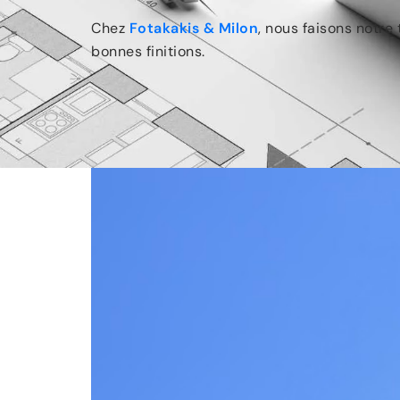
Chez
Fotakakis & Milon
, nous faisons notre
bonnes finitions.