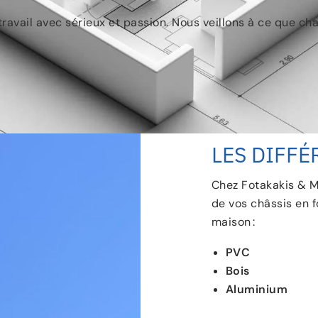
 travail avec sérieux et passion. Nous veillons à ce que c
LES DIFFÉ
Chez Fotakakis & Mi
de vos châssis en 
maison :
PVC
Bois
Aluminium