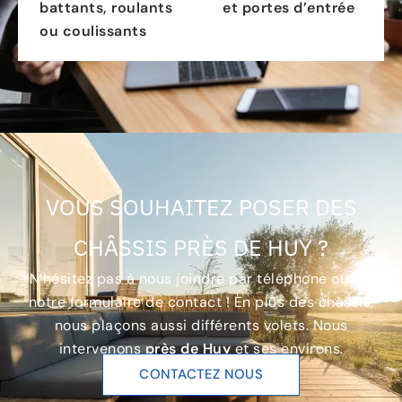
battants, roulants
et portes d’entrée
ou coulissants
VOUS SOUHAITEZ POSER DES
CHÂSSIS PRÈS DE HUY ?
N’hésitez pas à nous joindre par téléphone ou via
notre formulaire de contact ! En plus des châssis,
nous plaçons aussi différents volets. Nous
intervenons
près de Huy
et ses environs.
CONTACTEZ NOUS