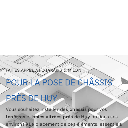
FAITES APPEL À FOTAKAKIS & MILON
POUR LA POSE DE CHÂSSIS
PRÈS DE HUY
Vous souhaitez installer des
châssis
pour vos
fenêtres
et
baies vitrées
près de Huy
ou dans ses
environs ? Le placement de ces éléments, essentiels