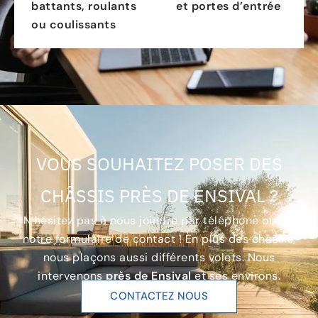
battants, roulants
et portes d’entrée
ou coulissants
VOUS SOUHAITEZ POSER DES
CHÂSSIS PRÈS DE ENSIVAL ?
N’hésitez pas à nous joindre par téléphone ou via
notre formulaire de contact ! En plus des châssis,
nous plaçons aussi différents volets. Nous
intervenons
près de Ensival
et ses environs.
CONTACTEZ NOUS