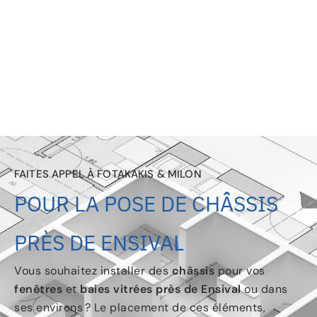
FAITES APPEL À FOTAKAKIS & MILON
POUR LA POSE DE CHÂSSIS
PRÈS DE ENSIVAL
Vous souhaitez installer des
châssis
pour vos
fenêtres
et
baies vitrées
près de Ensival
ou dans
ses environs ? Le placement de ces éléments,