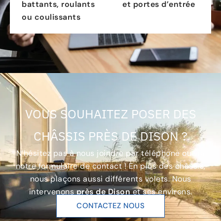
battants, roulants
et portes d’entrée
ou coulissants
VOUS SOUHAITEZ POSER DES
CHÂSSIS PRÈS DE DISON ?
N’hésitez pas à nous joindre par téléphone ou via
notre formulaire de contact ! En plus des châssis,
nous plaçons aussi différents volets. Nous
intervenons
près de Dison
et ses environs.
CONTACTEZ NOUS