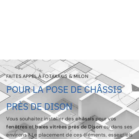
FAITES APPEL À FOTAKAKIS & MILON
POUR LA POSE DE CHÂSSIS
PRÈS DE DISON
Vous souhaitez installer des
châssis
pour vos
fenêtres
et
baies vitrées
près de Dison
ou dans ses
environs ? Le placement de ces éléments, essentiels