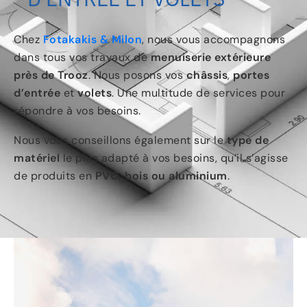
Chez
Fotakakis & Milon
, nous vous accompagnons
dans tous vos travaux de
menuiserie extérieure
près de Trooz
. Nous posons vos
châssis
,
portes
d’entrée
et
volets
. Une multitude de services pour
répondre à vos besoins.
Nous vous conseillons également sur le
type de
matériel
le plus adapté à vos besoins, qu’il s’agisse
de produits en
PVC, bois ou aluminium
.