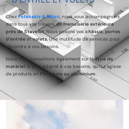
Chez
Fotakakis & Milon
, nous vous accompagnons
dans tous vos travaux de
menuiserie extérieure
près de Stavelot
. Nous posons vos
châssis
,
portes
d’entrée
et
volets
. Une multitude de services pour
répondre à vos besoins.
Nous vous conseillons également sur le
type de
matériel
le plus adapté à vos besoins, qu’il s’agisse
de produits en
PVC, bois ou aluminium
.