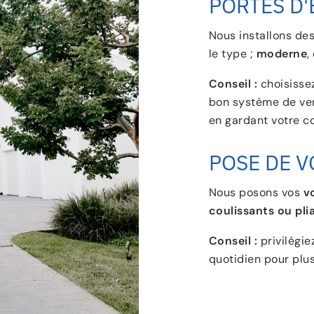
PORTES D'
Nous installons des
le type ;
moderne
,
Conseil :
choisisse
bon système de ver
en gardant votre c
POSE DE V
Nous posons vos
v
coulissants ou pli
Conseil :
privilégie
quotidien pour plus