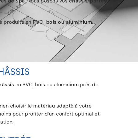
rès de Spa
. Nous posons vos
châssis
,
portes
de produits en
PVC, bois ou aluminium
.
HÂSSIS
hâssis
en PVC, bois ou aluminium près de
bien choisir le matériau adapté à votre
oins pour profiter d’un confort optimal et
ation.