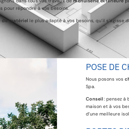
agnons dans tous vos travaux de
menuiserie extérieure p
es pour répondre à vos besoins.
 de matériel
le plus adapté à vos besoins, qu’il s’agisse 
POSE DE C
Nous posons vos
c
Spa.
Conseil
: pensez à 
maison et à vos bes
d’une meilleure isol