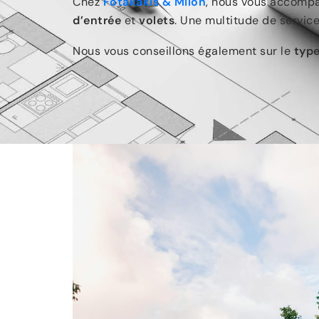
Chez
Fotakakis & Milon
, nous vous accomp
d’entrée
et
volets
. Une multitude de servic
Nous vous conseillons également sur le
type