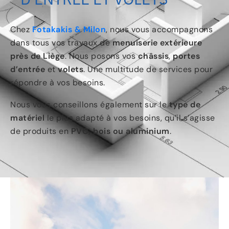
Chez
Fotakakis & Milon
, nous vous accompagnons
dans tous vos travaux de
menuiserie extérieure
près de Liège
. Nous posons vos
châssis
,
portes
d’entrée
et
volets
. Une multitude de services pour
répondre à vos besoins.
Nous vous conseillons également sur le
type de
matériel
le plus adapté à vos besoins, qu’il s’agisse
de produits en
PVC, bois ou aluminium
.