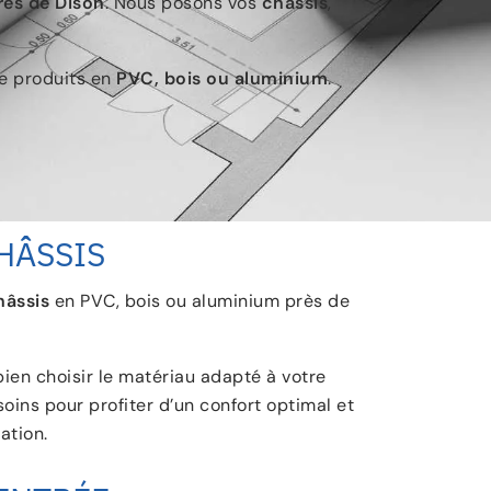
rès de Dison
. Nous posons vos
châssis
,
de produits en
PVC, bois ou aluminium
.
HÂSSIS
hâssis
en PVC, bois ou aluminium près de
bien choisir le matériau adapté à votre
oins pour profiter d’un confort optimal et
ation.