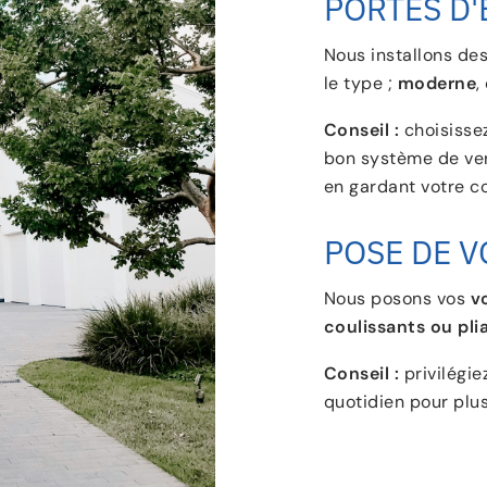
PORTES D'
Nous installons des
le type ;
moderne
,
Conseil :
choisisse
bon système de ver
en gardant votre c
POSE DE V
Nous posons vos
v
coulissants ou pli
Conseil :
privilégie
quotidien pour plus