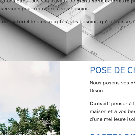
agnons dans tous vos travaux de
menuiserie extérieure p
 services pour répondre à vos besoins.
 de matériel
le plus adapté à vos besoins, qu’il s’agisse 
POSE DE C
Nous posons vos
c
Dison.
Conseil
: pensez à 
maison et à vos bes
d’une meilleure isol