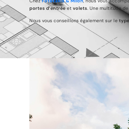
Chez
Fotakakis & Milon
, nous vous accomp
portes d’entrée
et
volets
. Une multitude de
Nous vous conseillons également sur le
type