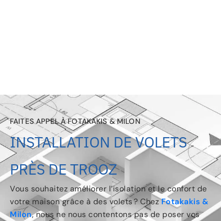
FAITES APPEL À FOTAKAKIS & MILON
INSTALLATION DE VOLETS
PRÈS DE TROOZ
Vous souhaitez améliorer l’isolation et le confort de
votre maison grâce à des volets ? Chez
Fotakakis &
Milon
, nous ne nous contentons pas de poser vos