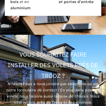
bois
et en
et portes d’entrée
aluminium
VOUS SOUHAITEZ FAIRE
INSTALLER DES VOLETS PRÈS DE
TROOZ ?
N’hésitez pas à nous joindre par téléphone ou via
notre formulaire de contact ! En plus de la pose de
volets, nous faisons aussi la pose de châssis. Nous
intervenons
près de Trooz
et ses environs.