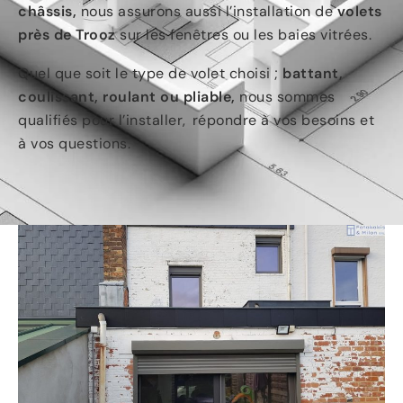
châssis,
nous assurons aussi l’installation de
volets
près de Trooz
sur les fenêtres ou les baies vitrées.
Quel que soit le type de volet choisi ;
battant,
coulissant, roulant ou pliable,
nous sommes
qualifiés pour l’installer, répondre à vos besoins et
à vos questions.