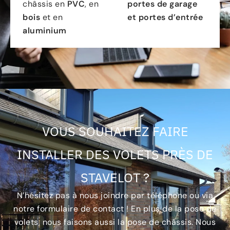
châssis en
PVC
, en
portes de garage
bois
et en
et portes d’entrée
aluminium
VOUS SOUHAITEZ FAIRE
INSTALLER DES VOLETS PRÈS DE
STAVELOT ?
N’hésitez pas à nous joindre par téléphone ou via
notre formulaire de contact ! En plus de la pose de
volets, nous faisons aussi la pose de châssis. Nous