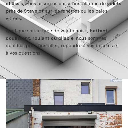
châssis,
nous assurons aussi l’installation de
volets
près de Stavelot
sur les fenêtres ou les baies
vitrées.
Quel que soit le type de volet choisi ;
battant,
coulissant, roulant ou pliable,
nous sommes
qualifiés pour l’installer, répondre à vos besoins et
à vos questions.