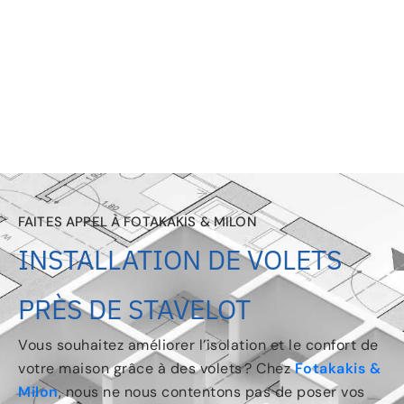
FAITES APPEL À FOTAKAKIS & MILON
INSTALLATION DE VOLETS
PRÈS DE STAVELOT
Vous souhaitez améliorer l’isolation et le confort de
votre maison grâce à des volets ? Chez
Fotakakis &
Milon
, nous ne nous contentons pas de poser vos