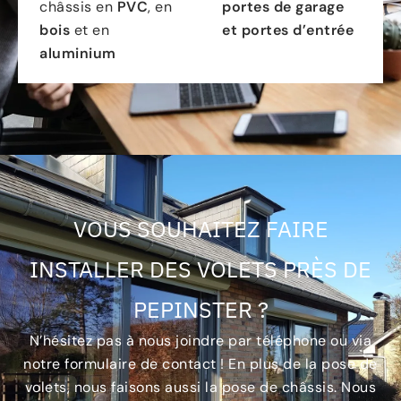
châssis en
PVC
, en
portes de garage
bois
et en
et portes d’entrée
aluminium
VOUS SOUHAITEZ FAIRE
INSTALLER DES VOLETS PRÈS DE
PEPINSTER ?
N’hésitez pas à nous joindre par téléphone ou via
notre formulaire de contact ! En plus de la pose de
volets, nous faisons aussi la pose de châssis. Nous