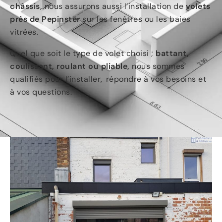
châssis,
nous assurons aussi l’installation de
volets
près de Pepinster
sur les fenêtres ou les baies
vitrées.
Quel que soit le type de volet choisi ;
battant,
coulissant, roulant ou pliable,
nous sommes
qualifiés pour l’installer, répondre à vos besoins et
à vos questions.