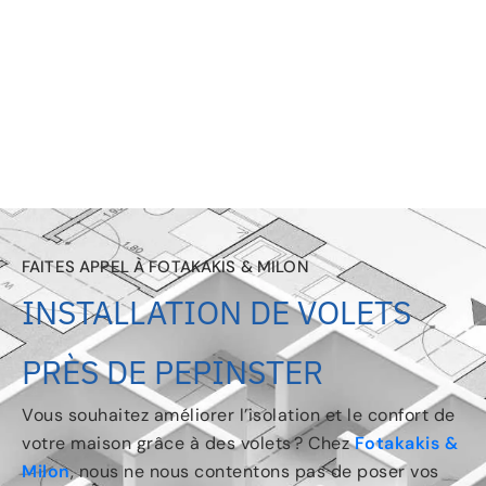
FAITES APPEL À FOTAKAKIS & MILON
INSTALLATION DE VOLETS
PRÈS DE PEPINSTER
Vous souhaitez améliorer l’isolation et le confort de
votre maison grâce à des volets ? Chez
Fotakakis &
Milon
, nous ne nous contentons pas de poser vos