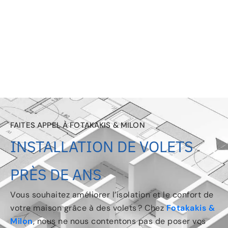
FAITES APPEL À FOTAKAKIS & MILON
INSTALLATION DE VOLETS
PRÈS DE ANS
Vous souhaitez améliorer l’isolation et le confort de
votre maison grâce à des volets ? Chez
Fotakakis &
Milon
, nous ne nous contentons pas de poser vos