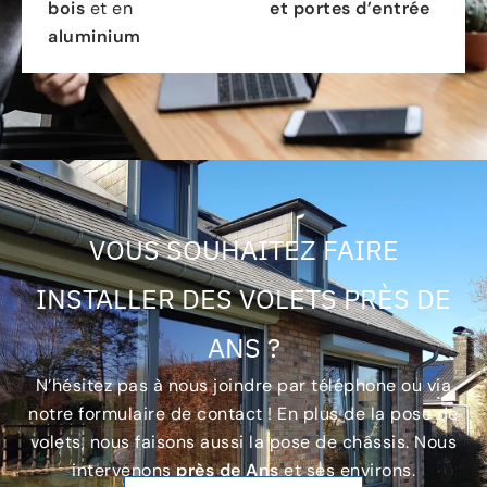
bois
et en
et portes d’entrée
aluminium
VOUS SOUHAITEZ FAIRE
INSTALLER DES VOLETS PRÈS DE
ANS ?
N’hésitez pas à nous joindre par téléphone ou via
notre formulaire de contact ! En plus de la pose de
volets, nous faisons aussi la pose de châssis. Nous
intervenons
près de Ans
et ses environs.