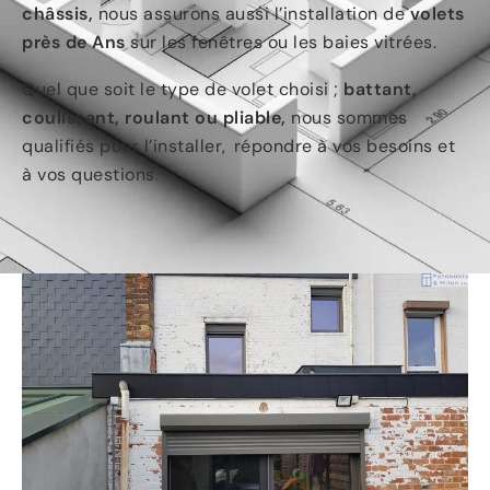
châssis,
nous assurons aussi l’installation de
volets
près de Ans
sur les fenêtres ou les baies vitrées.
Quel que soit le type de volet choisi ;
battant,
coulissant, roulant ou pliable,
nous sommes
qualifiés pour l’installer, répondre à vos besoins et
à vos questions.